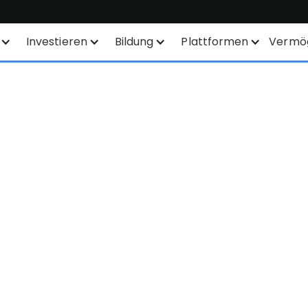
Investieren
Bildung
Plattformen
Vermö
Sparplan
Finanzinstrumente
Alle Plattformen
SYEP
Produktliste
TWS
WisdomTree - ETFs
Börsennotierungen
Mexem Desktop
ETFs / UCITS Bereich
Orderarten
Mobile Apps
Nachhaltiges Investieren
KI-gestützte
Kundenportal
Aktienanalyse
TradingView
ETF-Liste
API
Margin Account
Smart Routing