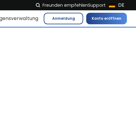
DE
Freunden empfehlen
Support
NL
gensverwaltung
Anmeldung
Konto eröffnen
FR
IT
ES
EN
EL
PL
HU
NO
RO
CS
SK