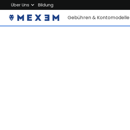
Über Uns
Bildung
Über MEXEM
Gebühren & Kontomodelle
Partnerprogramm
Einzelkonten
Regulierung & Sicherheit
Firmenkonto
Arbeiten Sie mit uns
Junior Account
Kontakt
Gebühren
Marktdaten