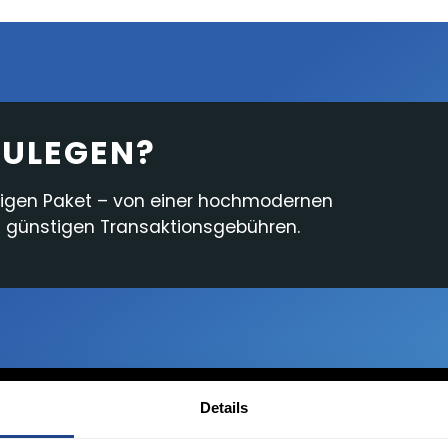
Cash Account
Plattformfunktionen
Analyse & Nachrichten
Berichterstattung
SZULEGEN?
digen Paket – von einer hochmodernen
nd günstigen Transaktionsgebühren.
Details
Desktop