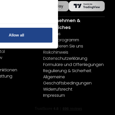
App-Store
Google Play
men
Unternehmen &
ormen
Rechtliches
Über uns
Allow all
ktop
Partnerprogramm
s
Kontaktieren Sie uns
tal
Risikohinweis
ew
Datenschutzerklärung
Formulare und Offenlegungen
unktionen
Regulierung & Sicherheit
attung
Allgemeine
Geschäftsbedingungen
Widerrufsrecht
Impressum