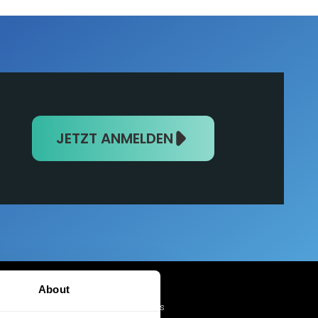
JETZT ANMELDEN
About
Mobile Apps