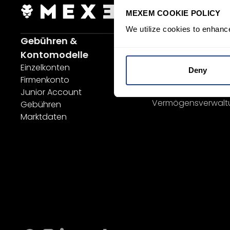
Jetzt anmelden
MEXEM COOKIE POLICY
We utilize cookies to enhanc
Gebühren &
Investieren
Sparplan
Kontomodelle
SYEP
Einzelkonten
Deny
ETFs / UCITS Bereich
Firmenkonto
Nachhaltiges Invest
Junior Account
Vermögensverwalt
Gebühren
Marktdaten