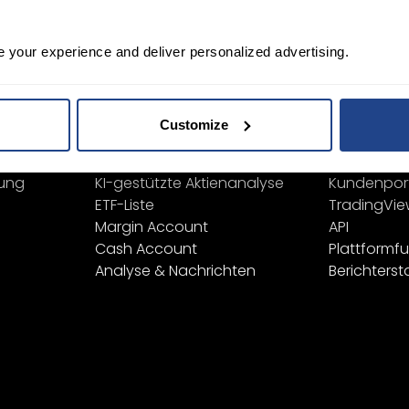
Registrieren
e your experience and deliver personalized advertising.
Bildung
Plattfor
Finanzinstrumente
Alle Plattf
Produktliste
TWS
Customize
Börsennotierungen
Mexem Des
ieren
Orderarten
Mobile App
ung
KI-gestützte Aktienanalyse
Kundenpor
ETF-Liste
TradingVi
Margin Account
API
Cash Account
Plattformf
Analyse & Nachrichten
Berichterst