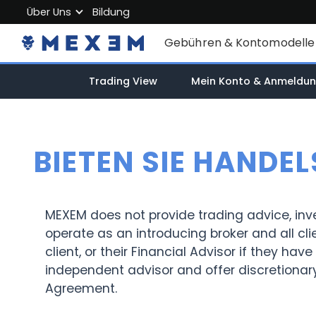
Über Uns
Bildung
Über MEXEM
Gebühren & Kontomodelle
Partnerprogramm
Einzelkonten
Trading View
Mein Konto & Anmeldu
Regulierung & Sicherheit
Firmenkonto
Arbeiten Sie mit uns
Junior Account
Kontakt
BIETEN SIE HANDE
Gebühren
Marktdaten
MEXEM does not provide trading advice, in
operate as an introducing broker and all cli
client, or their Financial Advisor if they h
independent advisor and offer discretionar
Agreement.