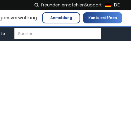
DE
Freunden empfehlen
Support
NL
gensverwaltung
Anmeldung
Konto eröffnen
FR
IT
tte
ES
EN
EL
PL
HU
NO
RO
CS
SK