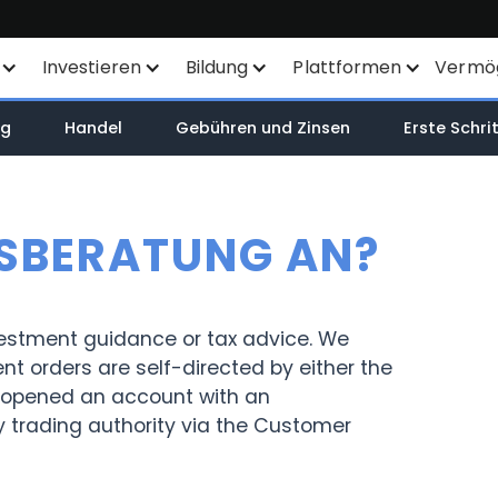
Investieren
Bildung
Plattformen
Vermö
Sparplan
Finanzinstrumente
Alle Plattformen
ng
Handel
Gebühren und Zinsen
Erste Schri
SYEP
Produktliste
TWS
WisdomTree - ETFs
Börsennotierungen
Mexem Desktop
LSBERATUNG AN?
ETFs / UCITS Bereich
Orderarten
Mobile Apps
Nachhaltiges Investieren
KI-gestützte
Kundenportal
vestment guidance or tax advice. We
Aktienanalyse
ent orders are self-directed by either the
TradingView
ave opened an account with an
ETF-Liste
y trading authority via the Customer
API
Margin Account
Smart Routing