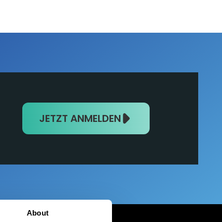
JETZT ANMELDEN
About