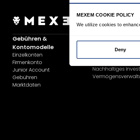
MEXEM COOKIE POLICY
Jetzt anmelden
We utilize cookies to enhanc
Gebühren &
Investieren
Sparplan
Kontomodelle
Deny
SYEP
Einzelkonten
ETFs / UCITS Bereich
Firmenkonto
Nachhaltiges Invest
Junior Account
Vermögensverwalt
Gebühren
Marktdaten