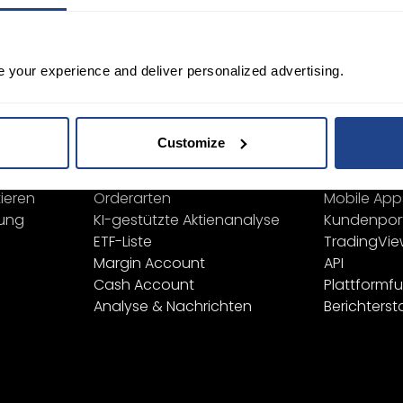
Desktop
Registrieren
e your experience and deliver personalized advertising.
Bildung
Plattfor
Finanzinstrumente
Alle Plattf
Customize
Produktliste
TWS
Börsennotierungen
Mexem Des
ieren
Orderarten
Mobile App
ung
KI-gestützte Aktienanalyse
Kundenpor
ETF-Liste
TradingVi
Margin Account
API
Cash Account
Plattformf
Analyse & Nachrichten
Berichterst