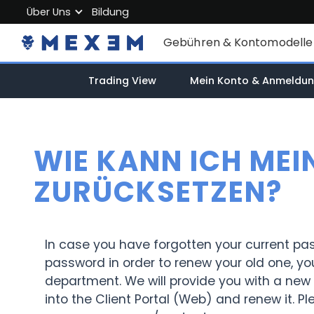
Über Uns
Bildung
Über MEXEM
Gebühren & Kontomodelle
Partnerprogramm
Einzelkonten
Trading View
Mein Konto & Anmeldu
Regulierung & Sicherheit
Firmenkonto
Arbeiten Sie mit uns
Junior Account
Kontakt
WIE KANN ICH ME
Gebühren
ZURÜCKSETZEN?
Marktdaten
In case you have forgotten your current 
password in order to renew your old one, you
department. We will provide you with a new
into the Client Portal (Web) and renew it. Pl