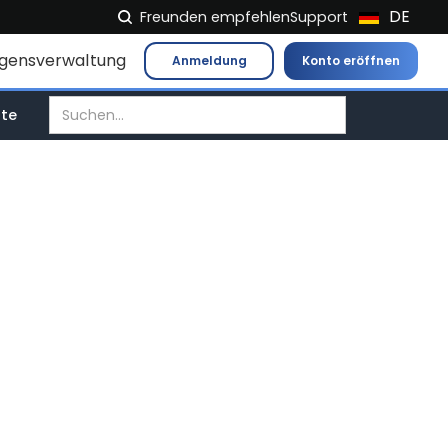
DE
Freunden empfehlen
Support
NL
gensverwaltung
Anmeldung
Konto eröffnen
FR
IT
tte
ES
EN
EL
PL
HU
NO
RO
CS
SK