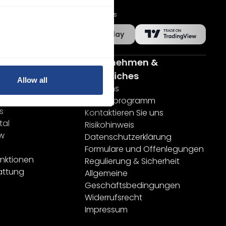
Mobile Apps
App-Store
Google Play
men
Unternehmen &
ormen
Rechtliches
Allow all
Über uns
ktop
Partnerprogramm
s
Kontaktieren Sie uns
tal
Risikohinweis
ew
Datenschutzerklärung
Formulare und Offenlegungen
unktionen
Regulierung & Sicherheit
attung
Allgemeine
Geschäftsbedingungen
Widerrufsrecht
Impressum