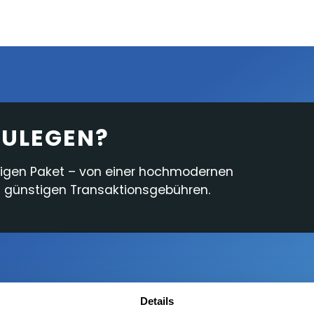
Cash Account
Plattformfunktionen
Analyse & Nachrichten
Berichterstattung
SZULEGEN?
digen Paket – von einer hochmodernen
nd günstigen Transaktionsgebühren.
Details