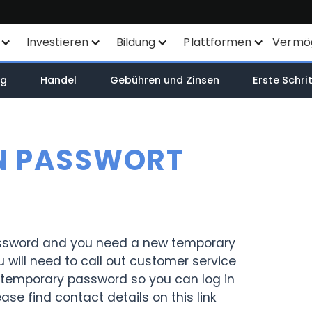
Investieren
Bildung
Plattformen
Vermö
Sparplan
Finanzinstrumente
Alle Plattformen
ng
Handel
Gebühren und Zinsen
Erste Schri
SYEP
Produktliste
TWS
WisdomTree - ETFs
Börsennotierungen
Mexem Desktop
IN PASSWORT
ETFs / UCITS Bereich
Orderarten
Mobile Apps
Nachhaltiges Investieren
KI-gestützte
Kundenportal
Aktienanalyse
password and you need a new temporary
TradingView
 will need to call out customer service
ETF-Liste
API
 temporary password so you can log in
Margin Account
ease find contact details on this link
Smart Routing